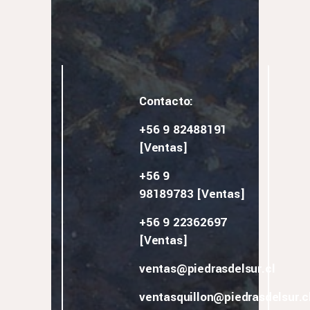
Contacto:
+56 9 82488191
[Ventas]
+56 9
98189783
[Ventas]
+56 9 22362697
[Ventas]
ventas@piedrasdelsur.cl
ventasquillon@piedrasdelsur.c